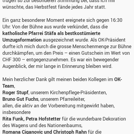
trugen so zur besonderen Stimmung bei, dass ich mir
wünschte, das Herbstfest fände jedes Jahr statt.
Ein ganz besonderer Moment ereignete sich gegen 16:30
Uhr: Von der Bühne aus wurde verkündet, dass die
katholische Pfarrei Stäfa als bestkostümierte
Umzugsformation
ausgezeichnet wurde. Als OK-Präsident
durfte ich mich durch die grosse Menschenmenge zur Bühne
durchkämpfen, um den Preis – einen Gutschein im Wert von
CHF 300 – entgegenzunehmen. Es war ein bewegender
Augenblick, der mir lange in Erinnerung bleiben wird.
Mein herzlicher Dank gilt meinen beiden Kollegen im
OK-
Team
,
Roger Stupf
, unserem Kirchenpflege-Präsidenten,
Bruno Gut Fuchs
, unserem Pfarreileiter,
allen, die aktiv an der Vorbereitung mitgewirkt haben,
insbesondere
Rita Funk, Petra Hofstetter
für die wunderbare Dekoration
des Wagens und des Nationenbaums,
Romana Ciganovic und Christoph Rahn
für die