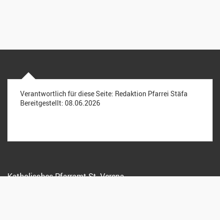
Verantwortlich für diese Seite:
Redaktion Pfarrei Stäfa
Bereitgestellt:
08.06.2026
Katholisches Pfarramt St. Verena
Kreuzstrasse 15, 8712 Stäfa
044 928 15 72
info@pfarreistaefa.ch