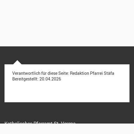
Verantwortlich für diese Seite:
Redaktion Pfarrei Stäfa
Bereitgestellt:
20.04.2026
Katholisches Pfarramt St. Verena
Kreuzstrasse 15, 8712 Stäfa