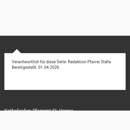
Verantwortlich für diese Seite:
Redaktion Pfarrei Stäfa
Bereitgestellt:
01.04.2026
Katholisches Pfarramt St. Verena
Kreuzstrasse 15, 8712 Stäfa
044 928 15 72
info@pfarreistaefa.ch