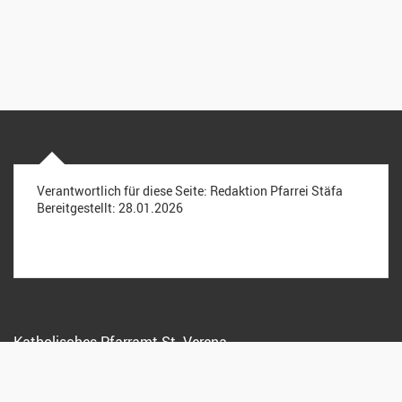
Verantwortlich für diese Seite:
Redaktion Pfarrei Stäfa
Bereitgestellt:
28.01.2026
Katholisches Pfarramt St. Verena
Kreuzstrasse 15, 8712 Stäfa
044 928 15 72
info@pfarreistaefa.ch