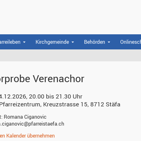
arreileben
Kirchgemeinde
Behörden
Onlinesc
rprobe Verenachor
4.12.2026, 20.00 bis 21.30 Uhr
 Pfarreizentrum
,
Kreuzstrasse 15, 8712 Stäfa
t:
Romana Ciganovic
.ciganovic@pfarreistaefa.ch
nen Kalender übernehmen