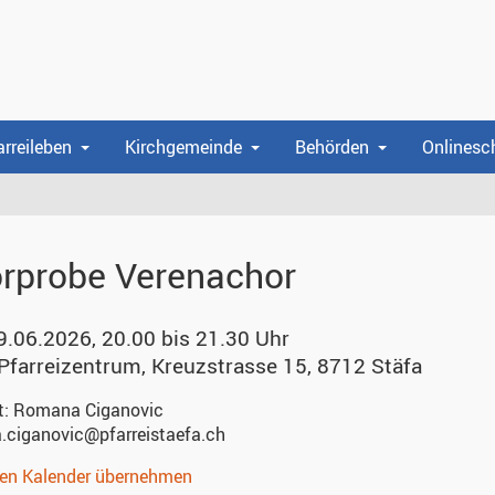
arreileben
Kirchgemeinde
Behörden
Onlinesc
rprobe Verenachor
9.06.2026, 20.00 bis 21.30 Uhr
 Pfarreizentrum
,
Kreuzstrasse 15, 8712 Stäfa
t:
Romana Ciganovic
.ciganovic@pfarreistaefa.ch
nen Kalender übernehmen