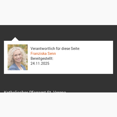
Verantwortlich für diese Seite:
Franziska Senn
Bereitgestellt:
24.11.2025
Katholisches Pfarramt St. Verena
Kreuzstrasse 15, 8712 Stäfa
044 928 15 72
info@pfarreistaefa.ch