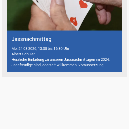
Jassnachmittag
Mo. 24.08.2026, 13.30 bis 16.30 Uhr
Albert Schuler
Herzliche Einladung zu unseren Jassnachmittagen im 2024.
Jassfreudige sind jederzeit willkommen. Voraussetzung...