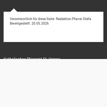
Verantwortlich für diese Seite:
Redaktion Pfarrei Stäfa
Bereitgestellt:
20.05.2026
Katholisches Pfarramt St. Verena
Kreuzstrasse 15, 8712 Stäfa
044 928 15 72
info@pfarreistaefa.ch