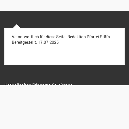
Verantwortlich für diese Seite:
Redaktion Pfarrei Stäfa
Bereitgestellt:
17.07.2025
Katholisches Pfarramt St. Verena
Kreuzstrasse 15, 8712 Stäfa
044 928 15 72
info@pfarreistaefa.ch