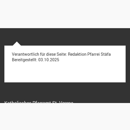
Verantwortlich für diese Seite:
Redaktion Pfarrei Stäfa
Bereitgestellt:
03.10.2025
Katholisches Pfarramt St. Verena
Kreuzstrasse 15, 8712 Stäfa
044 928 15 72
info@pfarreistaefa.ch