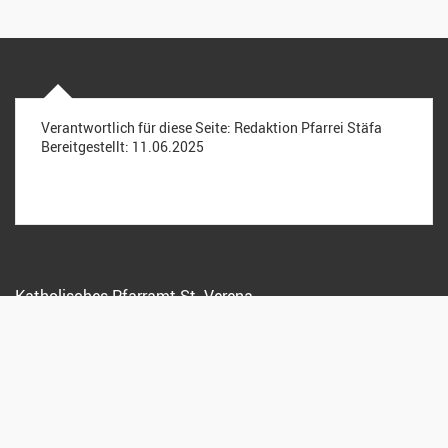
Verantwortlich für diese Seite:
Redaktion Pfarrei Stäfa
Bereitgestellt:
11.06.2025
Katholisches Pfarramt St. Verena
Kreuzstrasse 15, 8712 Stäfa
044 928 15 72
info@pfarreistaefa.ch