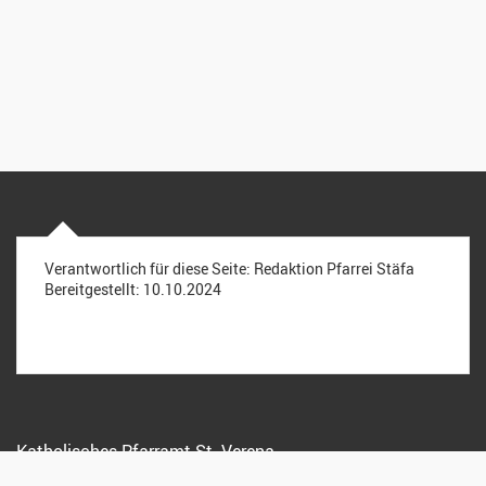
Verantwortlich für diese Seite:
Redaktion Pfarrei Stäfa
Bereitgestellt:
10.10.2024
Katholisches Pfarramt St. Verena
Kreuzstrasse 15, 8712 Stäfa