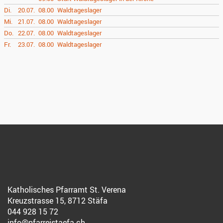
Di.
20.07.
08.00
Waldtageslager
Mi.
21.07.
08.00
Waldtageslager
Do.
22.07.
08.00
Waldtageslager
Fr.
23.07.
08.00
Waldtageslager
Katholisches Pfarramt St. Verena
Kreuzstrasse 15, 8712 Stäfa
044 928 15 72
info@pfarreistaefa.ch